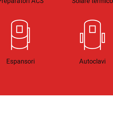
Preparatori ACS
Solare termico
Espansori
Autoclavi