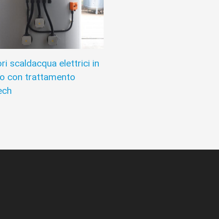
ori scaldacqua elettrici in
io con trattamento
ech