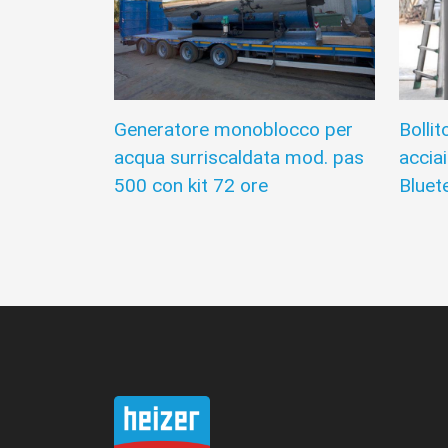
Generatore monoblocco per
Bollit
acqua surriscaldata mod. pas
accia
500 con kit 72 ore
Bluet